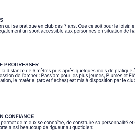
US
sion qui se pratique en club dès 7 ans. Que ce soit pour le loisir,
t également un sport accessible aux personnes en situation d
ITE PROGRESSER
 la distance de 6 mètres puis après quelques mois de pratique à 
ession de l'archer : Pass'arc pour les plus jeunes, Plumes et Fl
tion, le matériel (arc et flèches) est mis à disposition par le clu
EN CONFIANCE
arc permet de mieux se connaître, de construire sa personnalité e
porte ainsi beaucoup de rigueur au quotidien: