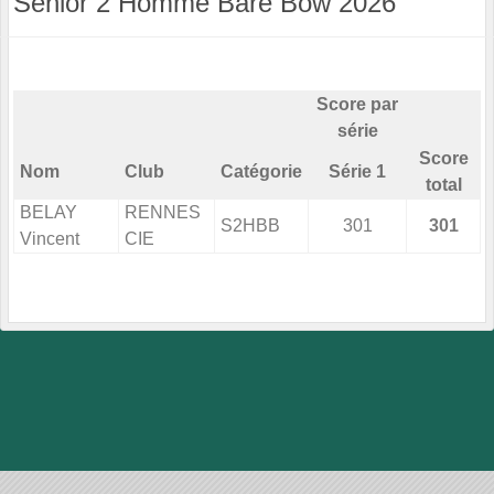
Senior 2 Homme Bare Bow 2026
Score par
série
Score
Nom
Club
Catégorie
Série 1
total
BELAY
RENNES
S2HBB
301
301
Vincent
CIE