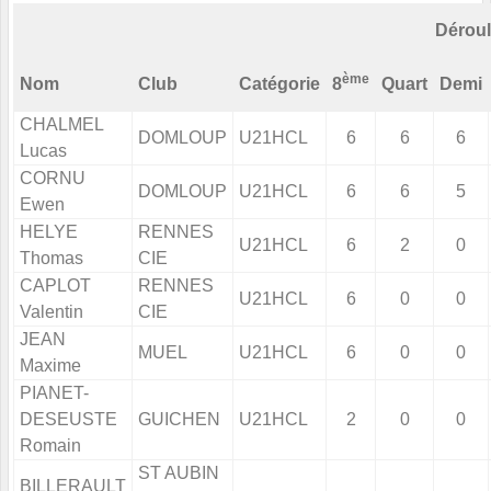
Dérou
ème
Nom
Club
Catégorie
8
Quart
Demi
CHALMEL
DOMLOUP
U21HCL
6
6
6
Lucas
CORNU
DOMLOUP
U21HCL
6
6
5
Ewen
HELYE
RENNES
U21HCL
6
2
0
Thomas
CIE
CAPLOT
RENNES
U21HCL
6
0
0
Valentin
CIE
JEAN
MUEL
U21HCL
6
0
0
Maxime
PIANET-
DESEUSTE
GUICHEN
U21HCL
2
0
0
Romain
ST AUBIN
BILLERAULT