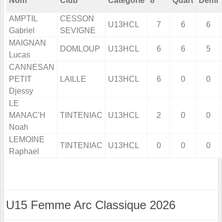
Nom
Club
Catégorie
8
Quart
Demi
AMPTIL
CESSON
U13HCL
7
6
6
Gabriel
SEVIGNE
MAIGNAN
DOMLOUP
U13HCL
6
6
5
Lucas
CANNESAN
PETIT
LAILLE
U13HCL
6
0
0
Djessy
LE
MANAC'H
TINTENIAC
U13HCL
2
0
0
Noah
LEMOINE
TINTENIAC
U13HCL
0
0
0
Raphael
U15 Femme Arc Classique 2026