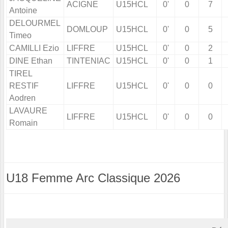
ACIGNE
U15HCL
0'
0
7
Antoine
DELOURMEL
DOMLOUP
U15HCL
0'
0
5
Timeo
CAMILLI Ezio
LIFFRE
U15HCL
0'
0
2
DINE Ethan
TINTENIAC
U15HCL
0'
0
1
TIREL
RESTIF
LIFFRE
U15HCL
0'
0
0
Aodren
LAVAURE
LIFFRE
U15HCL
0'
0
0
Romain
U18 Femme Arc Classique 2026