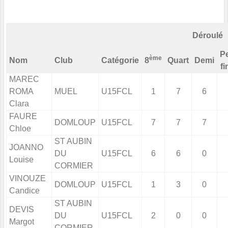
Déroulé
Pe
ème
Nom
Club
Catégorie
8
Quart
Demi
fi
MAREC
ROMA
MUEL
U15FCL
1
7
6
Clara
FAURE
DOMLOUP
U15FCL
7
7
7
Chloe
ST AUBIN
JOANNO
DU
U15FCL
6
6
0
Louise
CORMIER
VINOUZE
DOMLOUP
U15FCL
1
3
0
Candice
ST AUBIN
DEVIS
DU
U15FCL
2
0
0
Margot
CORMIER