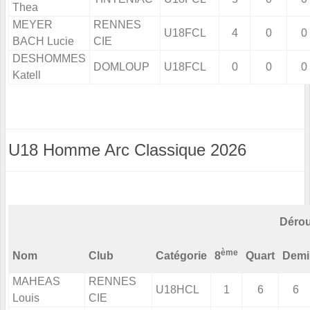
Thea
MEYER
RENNES
U18FCL
4
0
0
BACH Lucie
CIE
DESHOMMES
DOMLOUP
U18FCL
0
0
0
Katell
U18 Homme Arc Classique 2026
Dérou
ème
Nom
Club
Catégorie
8
Quart
Demi
MAHEAS
RENNES
U18HCL
1
6
6
Louis
CIE