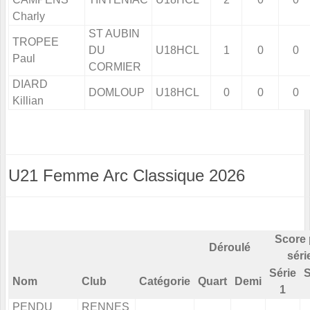
Charly
ST AUBIN
TROPEE
DU
U18HCL
1
0
0
Paul
CORMIER
DIARD
DOMLOUP
U18HCL
0
0
0
Killian
U21 Femme Arc Classique 2026
Score 
Déroulé
séri
Série
S
Nom
Club
Catégorie
Quart
Demi
1
PENDU
RENNES