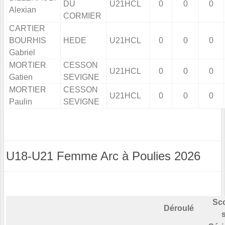
DU
U21HCL
0
0
0
Alexian
CORMIER
CARTIER
BOURHIS
HEDE
U21HCL
0
0
0
Gabriel
MORTIER
CESSON
U21HCL
0
0
0
Gatien
SEVIGNE
MORTIER
CESSON
U21HCL
0
0
0
Paulin
SEVIGNE
U18-U21 Femme Arc à Poulies 2026
Sco
Déroulé