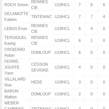
RENNES
ROCH Simon
U18HCL
7
6
6
CIE
DELAMOTTE
TINTENIAC
U18HCL
7
7
4
Fabien
RENNES
LEBAS Evan
U18HCL
6
4
0
CIE
TERSIGUEL
RENNES
U18HCL
6
1
0
Kaelig
CIE
CROIZARD
DOMLOUP
U18HCL
6
0
0
Aidan
FERRÉ-
CESSON
JOUFFE
U18HCL
4
0
0
SEVIGNE
Yann
VILLALARD
HEDE
U18HCL
3
0
0
Noe
BARON
DOMLOUP
U18HCL
2
0
0
Mathys
WEBER
CAMPENS
TINTENIAC
U18HCL
2
0
0