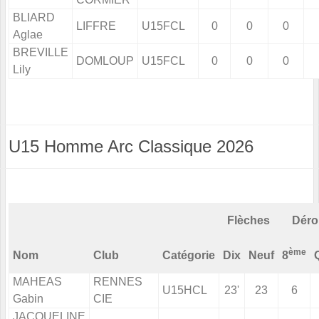
BLIARD
LIFFRE
U15FCL
0
0
0
Aglae
BREVILLE
DOMLOUP
U15FCL
0
0
0
Lily
U15 Homme Arc Classique 2026
Flèches
Déro
ème
Nom
Club
Catégorie
Dix
Neuf
8
MAHEAS
RENNES
U15HCL
23'
23
6
Gabin
CIE
JACQUELINE