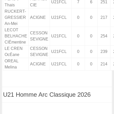
U21FCL
7
6
251
Thais
CIE
RUCKERT-
GRESSIER
ACIGNE
U21FCL
0
0
217
An-Mei
LECOT
CESSON
BELHACHE
U21FCL
0
0
254
SEVIGNE
ClÉmentine
LE CREN
CESSON
U21FCL
0
0
239
OcÉane
SEVIGNE
OREAL
ACIGNE
U21FCL
0
0
214
Melina
U21 Homme Arc Classique 2026