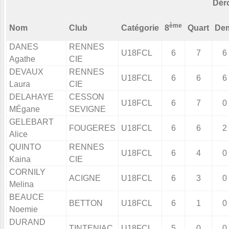
Dér
ème
Nom
Club
Catégorie
8
Quart
De
DANES
RENNES
U18FCL
6
7
6
Agathe
CIE
DEVAUX
RENNES
U18FCL
6
6
6
Laura
CIE
DELAHAYE
CESSON
U18FCL
6
7
0
MÉgane
SEVIGNE
GELEBART
FOUGERES
U18FCL
6
6
2
Alice
QUINTO
RENNES
U18FCL
6
4
0
Kaina
CIE
CORNILY
ACIGNE
U18FCL
6
3
0
Melina
BEAUCE
BETTON
U18FCL
6
1
0
Noemie
DURAND
TINTENIAC
U18FCL
5
0
0