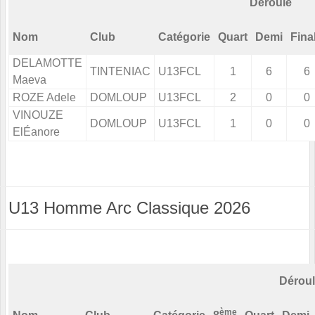
Déroulé
Nom
Club
Catégorie
Quart
Demi
Fina
DELAMOTTE
TINTENIAC
U13FCL
1
6
6
Maeva
ROZE Adele
DOMLOUP
U13FCL
2
0
0
VINOUZE
DOMLOUP
U13FCL
1
0
0
ElÉanore
U13 Homme Arc Classique 2026
Dérou
ème