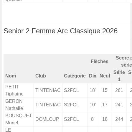
Senior 2 Femme Arc Classique 2026
Score 
Flèches
série
Série
S
Nom
Club
Catégorie
Dix
Neuf
1
PETIT
TINTENIAC
S2FCL
18'
15
261
Tiphaine
GERON
TINTENIAC
S2FCL
10'
17
241
Nathalie
BOUSQUET
DOMLOUP
S2FCL
8'
18
244
Muriel
LE