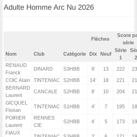
Adulte Homme Arc Nu 2026
Score p
Flèches
série
Série
Sé
Nom
Club
Catégorie
Dix
Neuf
1
RENAUD
DINARD
S3HBB
9'
13
222
2
Franck
COIC Alain
TINTENIAC
S2HBB
14'
18
221
2
BERNARD
CANCALE
S2HBB
8'
10
204
2
Laurent
GICQUEL
TINTENIAC
S1HBB
4'
7
195
1
Florian
POIRIER
RENNES
S2HBB
4'
5
173
1
Laurent
CIE
FIAUX
TINTENIAC
S2HBB
2'
6
171
1