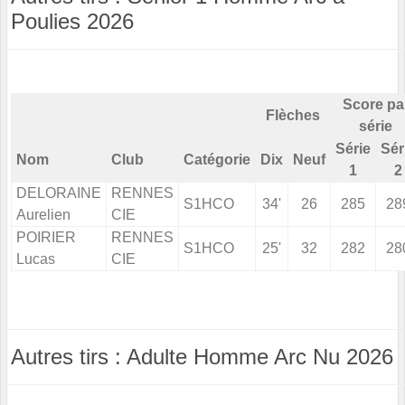
Poulies 2026
Score pa
Flèches
série
Série
Sér
Nom
Club
Catégorie
Dix
Neuf
1
2
DELORAINE
RENNES
S1HCO
34'
26
285
28
Aurelien
CIE
POIRIER
RENNES
S1HCO
25'
32
282
28
Lucas
CIE
Autres tirs : Adulte Homme Arc Nu 2026