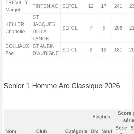
TREVILLY
TINTENIAC
S1FCL
12'
17
241
2
Margot
ST
KELLER
JACQUES
S1FCL
7'
5
206
2
Charlotte
DE LA
LANDE
COLLIAUX
ST AUBIN
S1FCL
2'
12
181
2
Zoe
D'AUBIGNE
Senior 1 Homme Arc Classique 2026
Score 
Flèches
séri
Série
S
Nom
Club
Catégorie
Dix
Neuf