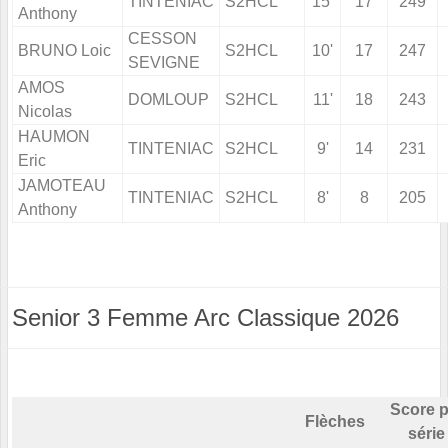
TINTENIAC
S2HCL
15'
17
249
Anthony
CESSON
BRUNO Loic
S2HCL
10'
17
247
SEVIGNE
AMOS
DOMLOUP
S2HCL
11'
18
243
Nicolas
HAUMON
TINTENIAC
S2HCL
9'
14
231
Eric
JAMOTEAU
TINTENIAC
S2HCL
8'
8
205
Anthony
Senior 3 Femme Arc Classique 2026
Score p
Flèches
série