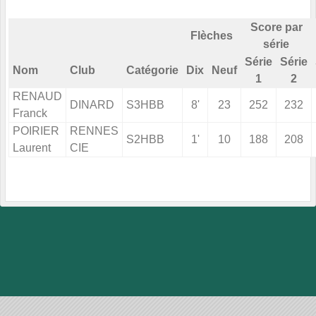
Score par
Flèches
série
Série
Série
Nom
Club
Catégorie
Dix
Neuf
1
2
RENAUD
DINARD
S3HBB
8'
23
252
232
Franck
POIRIER
RENNES
S2HBB
1'
10
188
208
Laurent
CIE