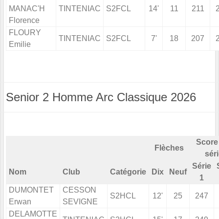
MANAC'H
TINTENIAC
S2FCL
14'
11
211
Florence
FLOURY
TINTENIAC
S2FCL
7'
18
207
Emilie
Senior 2 Homme Arc Classique 2026
Score
Flèches
sér
Série
Nom
Club
Catégorie
Dix
Neuf
1
DUMONTET
CESSON
S2HCL
12'
25
247
Erwan
SEVIGNE
DELAMOTTE