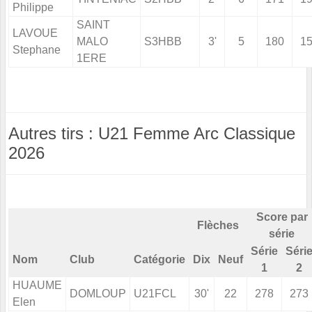
Philippe
SAINT
LAVOUE
MALO
S3HBB
3'
5
180
1
Stephane
1ERE
Autres tirs : U21 Femme Arc Classique
2026
Score par
Flèches
série
Série
Séri
Nom
Club
Catégorie
Dix
Neuf
1
2
HUAUME
DOMLOUP
U21FCL
30'
22
278
273
Elen