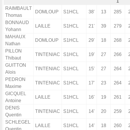
1
RAIMBAULT
DOMLOUP
S1HCL
38'
13
285
Thomas
BONNAUD
LAILLE
S1HCL
21'
39
279
Yohann
MAHAUX
DOMLOUP
S1HCL
29'
18
268
Nathan
PILLON
TINTENIAC
S1HCL
19'
27
266
Thibaut
GUITTON
TINTENIAC
S1HCL
15'
27
264
Alois
PEDRON
TINTENIAC
S1HCL
17'
23
264
Maxime
GICQUEL
LAILLE
S1HCL
16'
19
261
Antoine
DENIS
TINTENIAC
S1HCL
14'
20
259
Quentin
SCHLEGEL
LAILLE
S1HCL
14'
18
260
Quentin