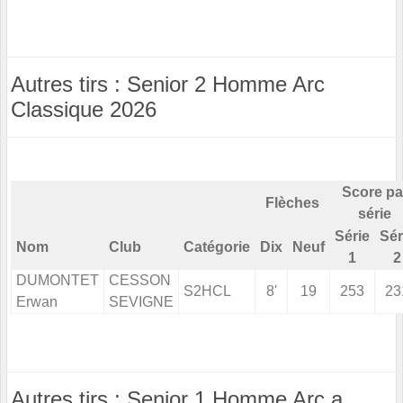
Autres tirs : Senior 2 Homme Arc
Classique 2026
Score pa
Flèches
série
Série
Sér
Nom
Club
Catégorie
Dix
Neuf
1
2
DUMONTET
CESSON
S2HCL
8'
19
253
23
Erwan
SEVIGNE
Autres tirs : Senior 1 Homme Arc a