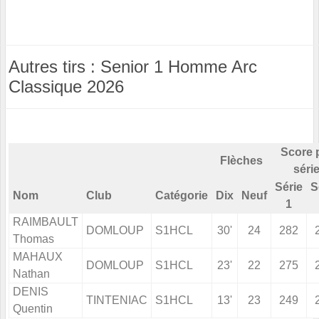
Autres tirs : Senior 1 Homme Arc
Classique 2026
Score 
Flèches
séri
Série
S
Nom
Club
Catégorie
Dix
Neuf
1
RAIMBAULT
DOMLOUP
S1HCL
30'
24
282
Thomas
MAHAUX
DOMLOUP
S1HCL
23'
22
275
Nathan
DENIS
TINTENIAC
S1HCL
13'
23
249
Quentin