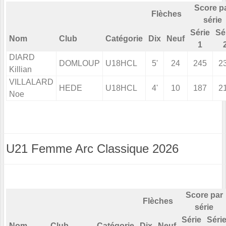
Score p
Flèches
série
Série
Sé
Nom
Club
Catégorie
Dix
Neuf
1
DIARD
DOMLOUP
U18HCL
5'
24
245
2
Killian
VILLALARD
HEDE
U18HCL
4'
10
187
2
Noe
U21 Femme Arc Classique 2026
Score par
Flèches
série
Série
Séri
Nom
Club
Catégorie
Dix
Neuf