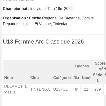
Championnat :
Individuel Tir à 18m 2026
Organisation :
Comite Regional De Bretagne, Comite
Departemental Ille Et Vilaine, Tinteniac
U13 Femme Arc Classique 2026
Score
Flèches
sér
Série
Nom
Club
Catégorie
Dix
Neuf
1
DELAMOTTE
TINTENIAC
U13FCL
8'
21
239
Maeva