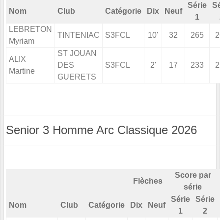
Série
Sé
Nom
Club
Catégorie
Dix
Neuf
1
LEBRETON
TINTENIAC
S3FCL
10'
32
265
2
Myriam
ST JOUAN
ALIX
DES
S3FCL
2'
17
233
2
Martine
GUERETS
Senior 3 Homme Arc Classique 2026
Score par
Flèches
série
Série
Série
Nom
Club
Catégorie
Dix
Neuf
1
2