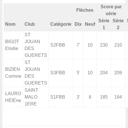
Score par
Flèches
série
Série
Série
Nom
Club
Catégorie
Dix
Neuf
1
2
ST
BIGOT
JOUAN
S2FBB
7'
10
230
210
Elodie
DES
GUERETS
ST
BIZIEN
JOUAN
S3FBB
5'
10
204
209
Corinne
DES
GUERETS
SAINT
LAURO
MALO
S1FBB
3'
6
185
194
HÉlÈne
1ERE