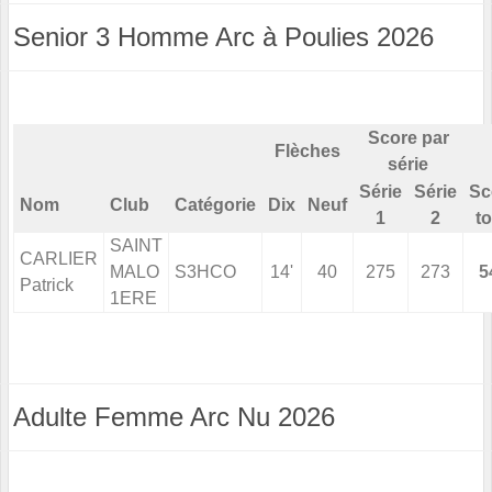
Senior 3 Homme Arc à Poulies 2026
Score par
Flèches
série
Série
Série
Sc
Nom
Club
Catégorie
Dix
Neuf
1
2
to
SAINT
CARLIER
MALO
S3HCO
14'
40
275
273
5
Patrick
1ERE
Adulte Femme Arc Nu 2026