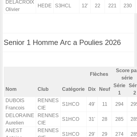
DELACROIX
HEDE
S3HCL
12'
22
221
230
Olivier
Senior 1 Homme Arc a Poulies 2026
Score pa
Flèches
série
Série
Sér
Nom
Club
Catégorie
Dix
Neuf
1
2
DUBOIS
RENNES
S1HCO
49'
11
294
29
Francois
CIE
DELORAINE
RENNES
S1HCO
31'
28
285
28
Aurelien
CIE
ANEST
RENNES
S1HCO
29'
29
274
28