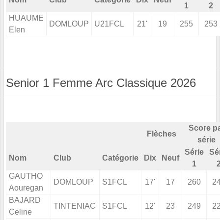
1
2
HUAUME
DOMLOUP
U21FCL
21'
19
255
253
Elen
Senior 1 Femme Arc Classique 2026
Score p
Flèches
série
Série
Sé
Nom
Club
Catégorie
Dix
Neuf
1
GAUTHO
DOMLOUP
S1FCL
17'
17
260
2
Aouregan
BAJARD
TINTENIAC
S1FCL
12'
23
249
2
Celine