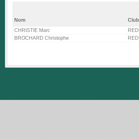
Nom
Club
CHRISTIE Marc
RED
BROCHARD Christophe
RED