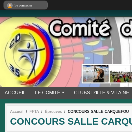
Panneau de gestion des cookies
Se connecter
ACCUEIL
LE COMITÉ
CLUBS D'ILLE & VILAINE
Accueil
FFTA
Épreuves
CONCOURS SALLE CARQUEFOU
CONCOURS SALLE CARQ