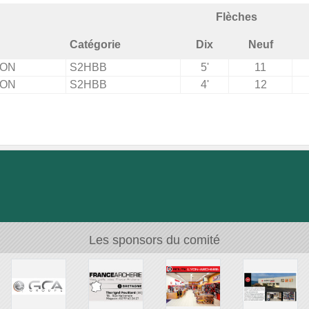
Flèches
Catégorie
Dix
Neuf
ON
S2HBB
5'
11
ON
S2HBB
4'
12
Les sponsors du comité