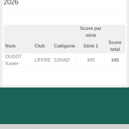
2026
Score par
série
Score
Nom
Club
Catégorie
Série 1
total
OUDOT
LIFFRE
S3HAD
345
345
Xavier