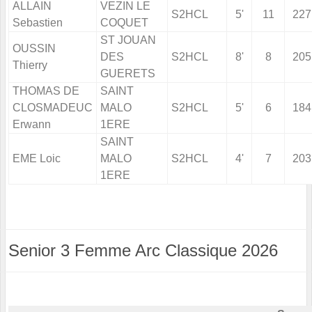
ALLAIN
VEZIN LE
S2HCL
5'
11
227
Sebastien
COQUET
ST JOUAN
OUSSIN
DES
S2HCL
8'
8
205
Thierry
GUERETS
THOMAS DE
SAINT
CLOSMADEUC
MALO
S2HCL
5'
6
184
Erwann
1ERE
SAINT
EME Loic
MALO
S2HCL
4'
7
203
1ERE
Senior 3 Femme Arc Classique 2026