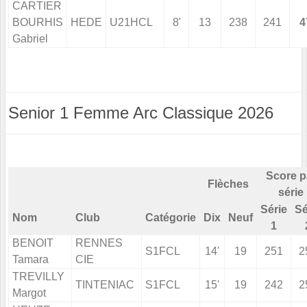
CARTIER
BOURHIS
HEDE
U21HCL
8'
13
238
241
4
Gabriel
Senior 1 Femme Arc Classique 2026
Score p
Flèches
série
Série
Sé
Nom
Club
Catégorie
Dix
Neuf
1
BENOIT
RENNES
S1FCL
14'
19
251
2
Tamara
CIE
TREVILLY
TINTENIAC
S1FCL
15'
19
242
2
Margot