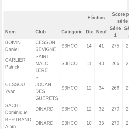
Score p
Flèches
série
Série
Sé
Nom
Club
Catégorie
Dix
Neuf
1
BOIVIN
CESSON
S3HCO
14'
41
275
2
Daniel
SEVIGNE
SAINT
CARLIER
MALO
S3HCO
11'
43
266
2
Patrick
1ERE
ST
CESSOU
JOUAN
S3HCO
12'
34
266
2
Yvan
DES
GUERETS
SACHET
DINARD
S3HCO
12'
32
270
2
Dominique
BERTRAND
DINARD
S3HCO
10'
33
270
2
Alain