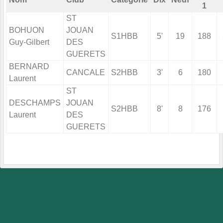
1
ST
BOHUON
JOUAN
S1HBB
5'
19
188
Guy-Gilbert
DES
GUERETS
BERNARD
CANCALE
S2HBB
3'
6
180
Laurent
ST
DESCHAMPS
JOUAN
S2HBB
8'
8
176
Laurent
DES
GUERETS