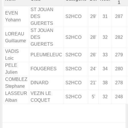
1
ST JOUAN
EVEN
DES
S2HCO
29'
31
287
Yohann
GUERETS
ST JOUAN
LOREAU
DES
S2HCO
28'
32
282
Guillaume
GUERETS
VADIS
PLEUMELEUC
S2HCO
26'
33
279
Loic
PELE
FOUGERES
S2HCO
24'
34
280
Julien
COMBLEZ
DINARD
S2HCO
21'
38
278
Stephane
LASSEUR
VEZIN LE
S2HCO
5'
32
248
Alban
COQUET