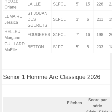
HEUZE
LAILLE
S1FCL
5'
15
228
2
Oriane
ST JOUAN
LEMAIRE
DES
S1FCL
3'
6
211
1
Jessica
GUERETS
HELLEU
FOUGERES
S1FCL
7'
16
198
2
Morgane
GUILLARD
BETTON
S1FCL
5'
5
203
1
MaËlle
Senior 1 Homme Arc Classique 2026
Score par
Flèches
série