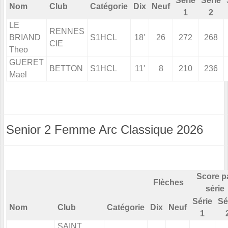
Série
Série
Nom
Club
Catégorie
Dix
Neuf
1
2
LE
RENNES
BRIAND
S1HCL
18'
26
272
268
CIE
Theo
GUERET
BETTON
S1HCL
11'
8
210
236
Mael
Senior 2 Femme Arc Classique 2026
Score p
Flèches
série
Série
Sé
Nom
Club
Catégorie
Dix
Neuf
1
SAINT