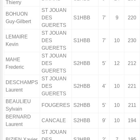
Thierry
ST JOUAN
BOHUON
DES
S1HBB
7'
9
220
Guy-Gilbert
GUERETS
ST JOUAN
LEMAIRE
DES
S1HBB
7'
10
230
Kevin
GUERETS
ST JOUAN
MAHE
DES
S2HBB
5'
12
212
Frederic
GUERETS
ST JOUAN
DESCHAMPS
DES
S2HBB
4'
10
221
Laurent
GUERETS
BEAULIEU
FOUGERES
S2HBB
5'
10
211
Sylvain
BERNARD
CANCALE
S2HBB
9'
10
194
Laurent
ST JOUAN
BIZIEN Xavier
DES
S3HBB
2'
7
195