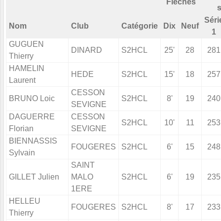
Flèches
s
Séri
Nom
Club
Catégorie
Dix
Neuf
1
GUGUEN
DINARD
S2HCL
25'
28
281
Thierry
HAMELIN
HEDE
S2HCL
15'
18
257
Laurent
CESSON
BRUNO Loic
S2HCL
8'
19
240
SEVIGNE
DAGUERRE
CESSON
S2HCL
10'
11
253
Florian
SEVIGNE
BIENNASSIS
FOUGERES
S2HCL
6'
15
248
Sylvain
SAINT
GILLET Julien
MALO
S2HCL
6'
19
235
1ERE
HELLEU
FOUGERES
S2HCL
8'
17
233
Thierry