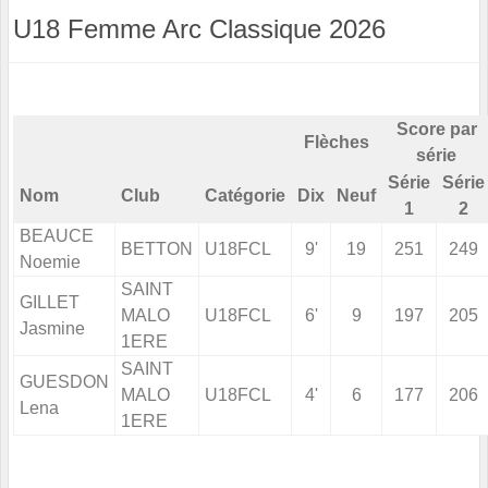
U18 Femme Arc Classique 2026
Score par
Flèches
série
Série
Série
Nom
Club
Catégorie
Dix
Neuf
1
2
BEAUCE
BETTON
U18FCL
9'
19
251
249
Noemie
SAINT
GILLET
MALO
U18FCL
6'
9
197
205
Jasmine
1ERE
SAINT
GUESDON
MALO
U18FCL
4'
6
177
206
Lena
1ERE