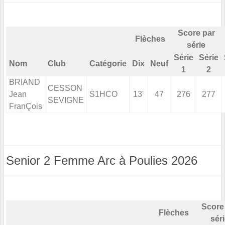
Score par
Flèches
série
Série
Série
Nom
Club
Catégorie
Dix
Neuf
1
2
BRIAND
CESSON
Jean
S1HCO
13'
47
276
277
SEVIGNE
FranÇois
Senior 2 Femme Arc à Poulies 2026
Score
Flèches
sér