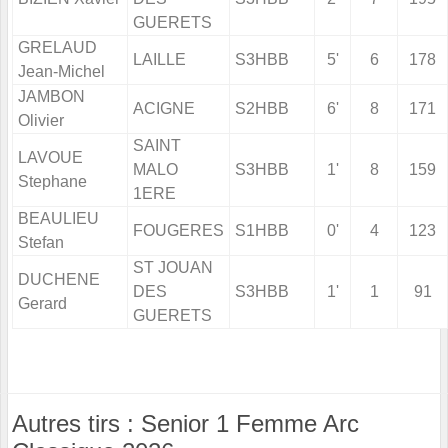
GUERETS
GRELAUD
LAILLE
S3HBB
5'
6
178
Jean-Michel
JAMBON
ACIGNE
S2HBB
6'
8
171
Olivier
SAINT
LAVOUE
MALO
S3HBB
1'
8
159
Stephane
1ERE
BEAULIEU
FOUGERES
S1HBB
0'
4
123
Stefan
ST JOUAN
DUCHENE
DES
S3HBB
1'
1
91
Gerard
GUERETS
Autres tirs : Senior 1 Femme Arc