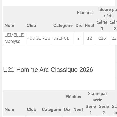
Score pa
Flèches
série
Série
Sér
Nom
Club
Catégorie
Dix
Neuf
1
2
LEMELLE
FOUGERES
U21FCL
2'
12
216
22
Maelyss
U21 Homme Arc Classique 2026
Score par
Flèches
série
Série
Série
Sc
Nom
Club
Catégorie
Dix
Neuf
1
2
to