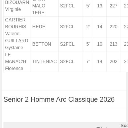
BIZOUARN
MALO
S2FCL
5'
13
227
2
Virginie
1ERE
CARTIER
BOURHIS
HEDE
S2FCL
2'
14
220
2
Valerie
GUILLARD
BETTON
S2FCL
5'
10
213
2
Gyslaine
LE
MANAC'H
TINTENIAC
S2FCL
7'
14
202
2
Florence
Senior 2 Homme Arc Classique 2026
Sco