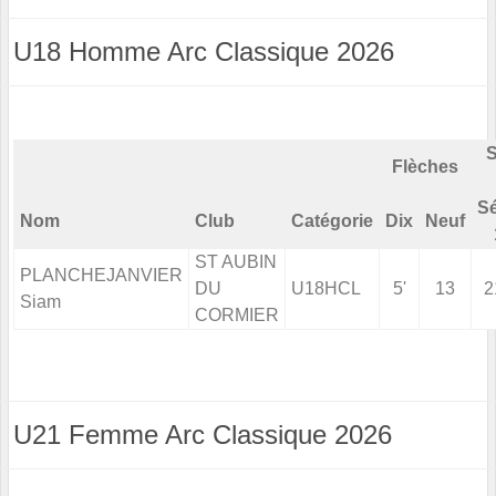
U18 Homme Arc Classique 2026
S
Flèches
Sé
Nom
Club
Catégorie
Dix
Neuf
ST AUBIN
PLANCHEJANVIER
DU
U18HCL
5'
13
2
Siam
CORMIER
U21 Femme Arc Classique 2026