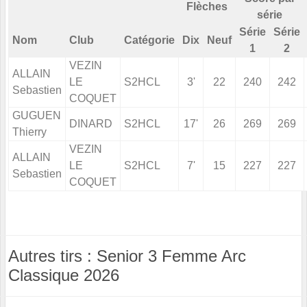
Flèches
série
Série
Série
Nom
Club
Catégorie
Dix
Neuf
1
2
VEZIN
ALLAIN
LE
S2HCL
3'
22
240
242
Sebastien
COQUET
GUGUEN
DINARD
S2HCL
17'
26
269
269
Thierry
VEZIN
ALLAIN
LE
S2HCL
7'
15
227
227
Sebastien
COQUET
Autres tirs : Senior 3 Femme Arc
Classique 2026