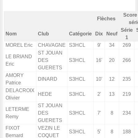
Score
Flèches
séri
Série
Nom
Club
Catégorie
Dix
Neuf
1
MOREL Eric
CHAVAGNE
S3HCL
9'
34
269
ST JOUAN
LE BRIAND
DES
S3HCL
16'
20
266
Eric
GUERETS
AMORY
DINARD
S3HCL
10'
12
235
Patrice
DELACROIX
HEDE
S3HCL
2'
13
219
Olivier
ST JOUAN
LETERME
DES
S3HCL
7'
8
234
Remy
GUERETS
FIXOT
VEZIN LE
S3HCL
5'
8
188
Bernard
COQUET