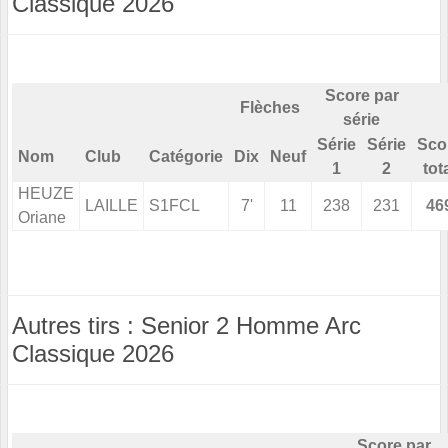
Classique 2026
Score par
Flèches
série
Série
Série
Sco
Nom
Club
Catégorie
Dix
Neuf
1
2
tot
HEUZE
LAILLE
S1FCL
7'
11
238
231
46
Oriane
Autres tirs : Senior 2 Homme Arc
Classique 2026
Score par