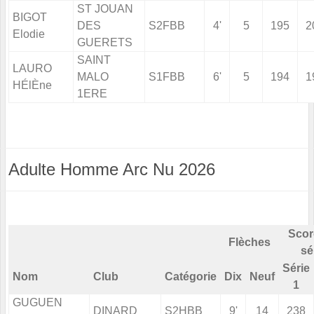
ST JOUAN
BIGOT
DES
S2FBB
4'
5
195
2
Elodie
GUERETS
SAINT
LAURO
MALO
S1FBB
6'
5
194
1
HÉlÈne
1ERE
Adulte Homme Arc Nu 2026
Scor
Flèches
sé
Série
Nom
Club
Catégorie
Dix
Neuf
1
GUGUEN
DINARD
S2HBB
9'
14
238