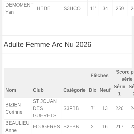
DEMOMENT
HEDE
S3HCO
11'
34
259
2
Yan
Adulte Femme Arc Nu 2026
Score p
Flèches
série
Série
Sé
Nom
Club
Catégorie
Dix
Neuf
1
ST JOUAN
BIZIEN
DES
S3FBB
7'
13
226
2
Corinne
GUERETS
BEAULIEU
FOUGERES
S2FBB
3'
16
217
2
Anne