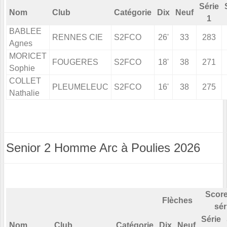
Série
Nom
Club
Catégorie
Dix
Neuf
1
BABLEE
RENNES CIE
S2FCO
26'
33
283
Agnes
MORICET
FOUGERES
S2FCO
18'
38
271
Sophie
COLLET
PLEUMELEUC
S2FCO
16'
38
275
Nathalie
Senior 2 Homme Arc à Poulies 2026
Score
Flèches
sér
Série
Nom
Club
Catégorie
Dix
Neuf