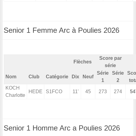
Senior 1 Femme Arc à Poulies 2026
Score par
Flèches
série
Série
Série
Sco
Nom
Club
Catégorie
Dix
Neuf
1
2
tot
KOCH
HEDE
S1FCO
11'
45
273
274
54
Charlotte
Senior 1 Homme Arc a Poulies 2026