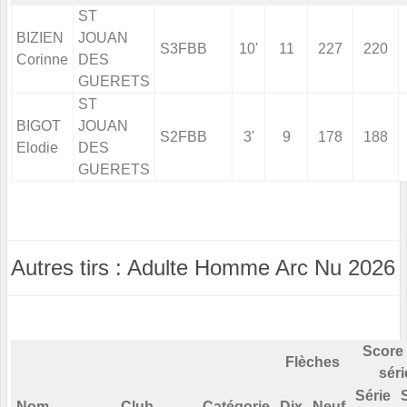
ST
BIZIEN
JOUAN
S3FBB
10'
11
227
220
Corinne
DES
GUERETS
ST
BIGOT
JOUAN
S2FBB
3'
9
178
188
Elodie
DES
GUERETS
Autres tirs : Adulte Homme Arc Nu 2026
Score 
Flèches
séri
Série
Nom
Club
Catégorie
Dix
Neuf