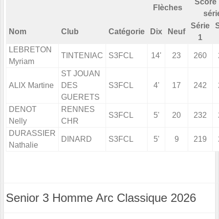
Score 
Flèches
séri
Série
S
Nom
Club
Catégorie
Dix
Neuf
1
LEBRETON
TINTENIAC
S3FCL
14'
23
260
Myriam
ST JOUAN
ALIX Martine
DES
S3FCL
4'
17
242
GUERETS
DENOT
RENNES
S3FCL
5'
20
232
Nelly
CHR
DURASSIER
DINARD
S3FCL
5'
9
219
Nathalie
Senior 3 Homme Arc Classique 2026