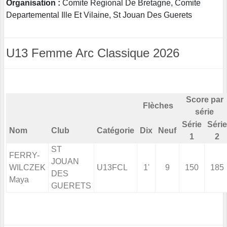
Organisation :
Comite Regional De Bretagne, Comite
Departemental Ille Et Vilaine, St Jouan Des Guerets
U13 Femme Arc Classique 2026
Score par
Flèches
série
Série
Série
Nom
Club
Catégorie
Dix
Neuf
1
2
ST
FERRY-
JOUAN
WILCZEK
U13FCL
1'
9
150
185
DES
Maya
GUERETS