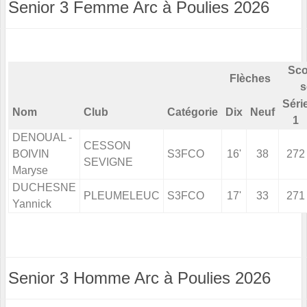
Senior 3 Femme Arc à Poulies 2026
Sco
Flèches
s
Séri
Nom
Club
Catégorie
Dix
Neuf
1
DENOUAL -
CESSON
BOIVIN
S3FCO
16'
38
272
SEVIGNE
Maryse
DUCHESNE
PLEUMELEUC
S3FCO
17'
33
271
Yannick
Senior 3 Homme Arc à Poulies 2026