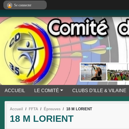
Panneau de gestion des cookies
Se connecter
ACCUEIL
LE COMITÉ
CLUBS D'ILLE & VILAINE
Accueil
FFTA
Épreuves
18 M LORIENT
18 M LORIENT