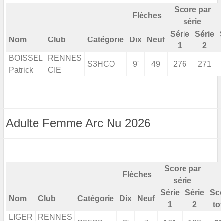
Score par
Flèches
série
Série
Série
Nom
Club
Catégorie
Dix
Neuf
1
2
BOISSEL
RENNES
S3HCO
9'
49
276
271
Patrick
CIE
Adulte Femme Arc Nu 2026
Score par
Flèches
série
Série
Série
Sc
Nom
Club
Catégorie
Dix
Neuf
1
2
to
LIGER
RENNES