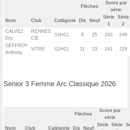
Score par
Flèches
série
Série
Série
Nom
Club
Catégorie
Dix
Neuf
1
2
CALVEZ
RENNES
S2HCL
8'
25
243
249
Eric
CIE
GEFFROY
VITRE
S2HCL
11'
13
241
229
Anthony
Senior 3 Femme Arc Classique 2026
Score par
Flèches
série
Série
Série
S
Nom
Club
Catégorie
Dix
Neuf