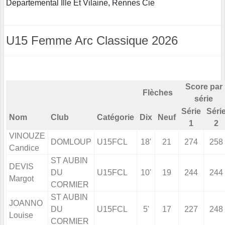
Departemental Ille Et Vilaine, Rennes Cie
U15 Femme Arc Classique 2026
Score par
Flèches
série
Série
Séri
Nom
Club
Catégorie
Dix
Neuf
1
2
VINOUZE
DOMLOUP
U15FCL
18'
21
274
258
Candice
ST AUBIN
DEVIS
DU
U15FCL
10'
19
244
244
Margot
CORMIER
ST AUBIN
JOANNO
DU
U15FCL
5'
17
227
248
Louise
CORMIER