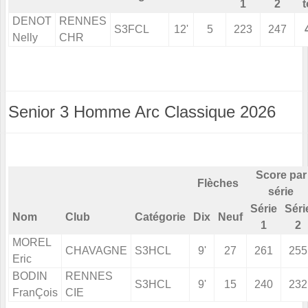
1
2
t
DENOT
RENNES
S3FCL
12'
5
223
247
Nelly
CHR
Senior 3 Homme Arc Classique 2026
Score par
Flèches
série
Série
Séri
Nom
Club
Catégorie
Dix
Neuf
1
2
MOREL
CHAVAGNE
S3HCL
9'
27
261
255
Eric
BODIN
RENNES
S3HCL
9'
15
240
232
FranÇois
CIE