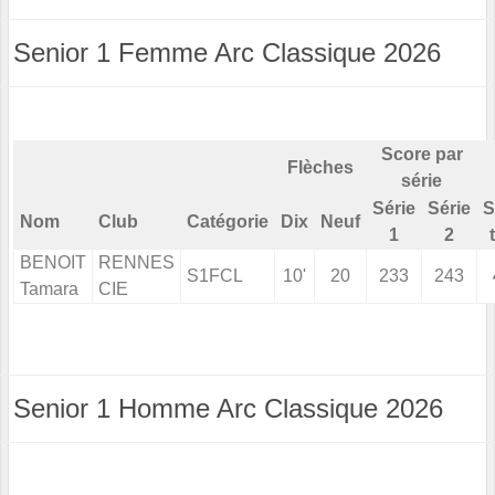
Senior 1 Femme Arc Classique 2026
Score par
Flèches
série
Série
Série
S
Nom
Club
Catégorie
Dix
Neuf
1
2
BENOIT
RENNES
S1FCL
10'
20
233
243
Tamara
CIE
Senior 1 Homme Arc Classique 2026