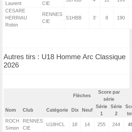
Laurent
CIE
CESARE
RENNES
HERRIAU
S1HBB
3'
8
190
CIE
Robin
Autres tirs : U18 Homme Arc Classique
2026
Score par
Flèches
série
Série
Série
Sc
Nom
Club
Catégorie
Dix
Neuf
1
2
to
ROCH
RENNES
U18HCL
16'
14
255
244
4
Simon
CIE