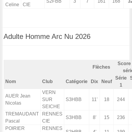
S2FBB
3'
7
161
168
3
Celine
CIE
Adulte Homme Arc Nu 2026
Score 
Flèches
séri
Série
Nom
Club
Catégorie
Dix
Neuf
1
VERN
AUER Jean
SUR
S3HBB
11'
18
244
Nicolas
SEICHE
TREMAUDANT
RENNES
S3HBB
8'
15
236
Pascal
CIE
POIRIER
RENNES
S2HBB
4'
11
199