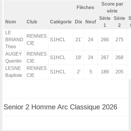
Score par
Flèches
série
Série
Série
S
Nom
Club
Catégorie
Dix
Neuf
1
2
LE
RENNES
BRIAND
S1HCL
21'
24
266
275
CIE
Theo
AUGEY
RENNES
S1HCL
19'
24
267
268
Quentin
CIE
LESNE
RENNES
S1HCL
2'
5
189
205
Baptiste
CIE
Senior 2 Homme Arc Classique 2026