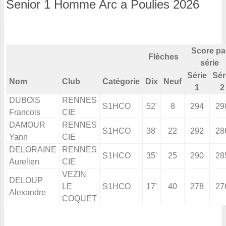
Senior 1 Homme Arc a Poulies 2026
Score pa
Flèches
série
Série
Sér
Nom
Club
Catégorie
Dix
Neuf
1
2
DUBOIS
RENNES
S1HCO
52'
8
294
29
Francois
CIE
DAMOUR
RENNES
S1HCO
38'
22
292
28
Yann
CIE
DELORAINE
RENNES
S1HCO
35'
25
290
28
Aurelien
CIE
VEZIN
DELOUP
LE
S1HCO
17'
40
278
27
Alexandre
COQUET