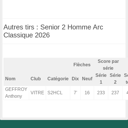
Autres tirs : Senior 2 Homme Arc
Classique 2026
Score par
Flèches
série
Série
Série
S
Nom
Club
Catégorie
Dix
Neuf
1
2
t
GEFFROY
VITRE
S2HCL
7'
16
233
237
Anthony