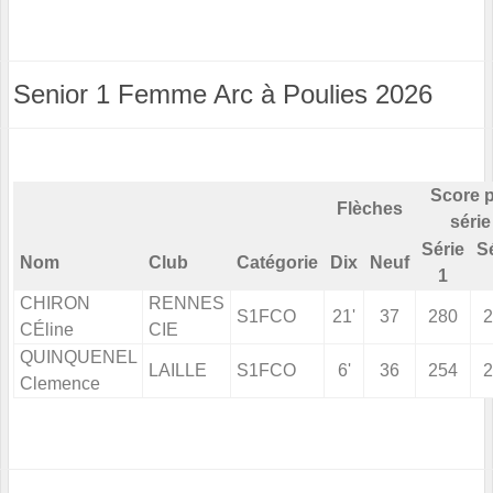
Senior 1 Femme Arc à Poulies 2026
Score 
Flèches
série
Série
S
Nom
Club
Catégorie
Dix
Neuf
1
CHIRON
RENNES
S1FCO
21'
37
280
2
CÉline
CIE
QUINQUENEL
LAILLE
S1FCO
6'
36
254
2
Clemence