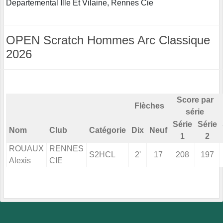
Departemental Ille Et Vilaine, Rennes Cie
OPEN Scratch Hommes Arc Classique
2026
Score par
Flèches
série
Série
Série
Nom
Club
Catégorie
Dix
Neuf
1
2
ROUAUX
RENNES
S2HCL
2'
17
208
197
Alexis
CIE