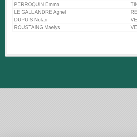
PERROQUIN Emma
TI
LE GALL ANDRE Agnel
RE
DUPUIS Nolan
VE
ROUSTAING Maelys
VE