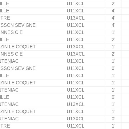
ILLE
U11XCL
2'
ILLE
U11XCL
4'
FFRE
U13XCL
4'
SSON SEVIGNE
U11XCL
4'
NNES CIE
U11XCL
1'
ILLE
U11XCL
2'
ZIN LE COQUET
U13XCL
1'
NNES CIE
U13XCL
2'
NTENIAC
U11XCL
1'
SSON SEVIGNE
U11XCL
0'
ILLE
U11XCL
1'
ZIN LE COQUET
U11XCL
1'
NTENIAC
U11XCL
1'
ILLE
U11XCL
0'
NTENIAC
U13XCL
1'
ZIN LE COQUET
U11XCL
1'
NTENIAC
U13XCL
0'
FFRE
U11XCL
1'