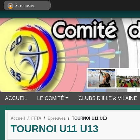
Panneau de gestion des cookies
Se connecter
ACCUEIL
LE COMITÉ
CLUBS D'ILLE & VILAINE
Accueil
FFTA
Épreuves
TOURNOI U11 U13
TOURNOI U11 U13