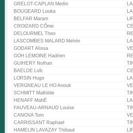
GRELOT-CAPLAN Merlin
LA
BOUGEARD Louka
LA
BELFAR Maram
LI
CROIZARD CÔme
CE
DELOURMEL Theo
RE
LASCOMBES MALARD Melvin
LA
GODART Alissa
VE
GOH LEMOINE Hadrien
RE
GUIHERY Nolhan
TI
BAELDE LoÏc
CE
LORSIN Hugo
LA
VERGNEAU LE HO Anouk
VE
SCHMITT Mathilde
TI
HENAFF MahÉ
LA
FAUVEAU-ARNAUD Louise
TI
CANOVA Tom
VE
CARRISSANT Raphael
TI
HAMELIN LAVAZAY Thibaut
LI