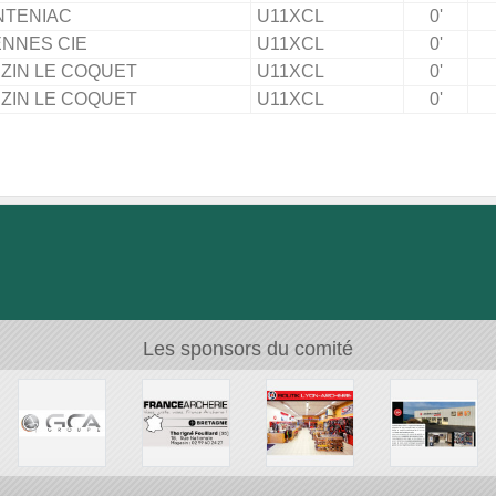
NTENIAC
U11XCL
0'
NNES CIE
U11XCL
0'
ZIN LE COQUET
U11XCL
0'
ZIN LE COQUET
U11XCL
0'
Les sponsors du comité