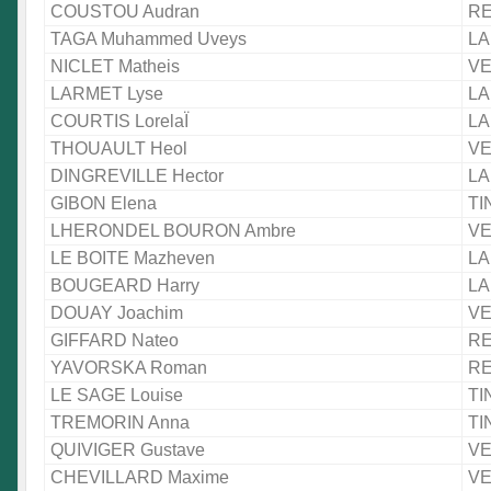
COUSTOU Audran
RE
TAGA Muhammed Uveys
LA
NICLET Matheis
VE
LARMET Lyse
LA
COURTIS LorelaÏ
LA
THOUAULT Heol
VE
DINGREVILLE Hector
LA
GIBON Elena
TI
LHERONDEL BOURON Ambre
VE
LE BOITE Mazheven
LA
BOUGEARD Harry
LA
DOUAY Joachim
VE
GIFFARD Nateo
RE
YAVORSKA Roman
RE
LE SAGE Louise
TI
TREMORIN Anna
TI
QUIVIGER Gustave
VE
CHEVILLARD Maxime
VE