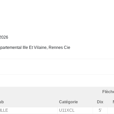
 2026
rtemental Ille Et Vilaine, Rennes Cie
Flèch
ub
Catégorie
Dix
ILLE
U11XCL
5'