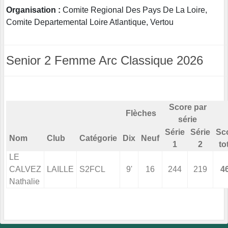
Organisation :
Comite Regional Des Pays De La Loire,
Comite Departemental Loire Atlantique, Vertou
Senior 2 Femme Arc Classique 2026
Score par
Flèches
série
Série
Série
Sc
Nom
Club
Catégorie
Dix
Neuf
1
2
to
LE
CALVEZ
LAILLE
S2FCL
9'
16
244
219
4
Nathalie