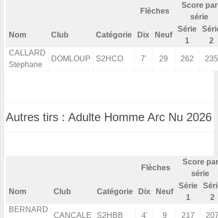
Score par
Flèches
série
Série
Séri
Nom
Club
Catégorie
Dix
Neuf
1
2
CALLARD
DOMLOUP
S2HCO
7'
29
262
235
Stephane
Autres tirs : Adulte Homme Arc Nu 2026
Score pa
Flèches
série
Série
Sér
Nom
Club
Catégorie
Dix
Neuf
1
2
BERNARD
CANCALE
S2HBB
4'
9
217
20