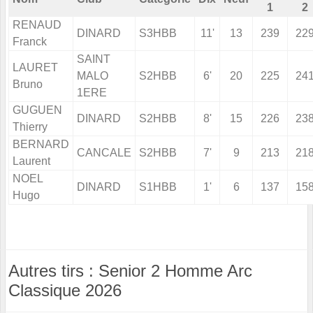
1
2
RENAUD
DINARD
S3HBB
11'
13
239
22
Franck
SAINT
LAURET
MALO
S2HBB
6'
20
225
24
Bruno
1ERE
GUGUEN
DINARD
S2HBB
8'
15
226
23
Thierry
BERNARD
CANCALE
S2HBB
7'
9
213
21
Laurent
NOEL
DINARD
S1HBB
1'
6
137
15
Hugo
Autres tirs : Senior 2 Homme Arc
Classique 2026