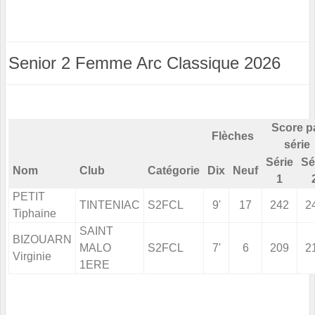
Senior 2 Femme Arc Classique 2026
Score p
Flèches
série
Série
Sé
Nom
Club
Catégorie
Dix
Neuf
1
PETIT
TINTENIAC
S2FCL
9'
17
242
2
Tiphaine
SAINT
BIZOUARN
MALO
S2FCL
7'
6
209
2
Virginie
1ERE