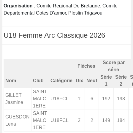
Organisation :
Comite Regional De Bretagne, Comite
Departemental Cotes D'armor, Pleslin Trigavou
U18 Femme Arc Classique 2026
Score par
Flèches
série
Série
Série
S
Nom
Club
Catégorie
Dix
Neuf
1
2
SAINT
GILLET
MALO
U18FCL
1'
6
192
198
Jasmine
1ERE
SAINT
GUESDON
MALO
U18FCL
2'
2
149
184
Lena
1ERE