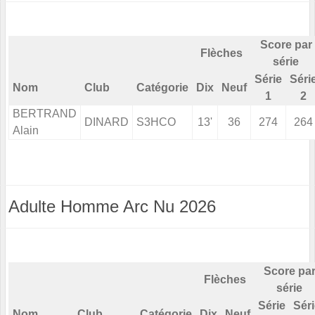
Score par
Flèches
série
Série
Séri
Nom
Club
Catégorie
Dix
Neuf
1
2
BERTRAND
DINARD
S3HCO
13'
36
274
264
Alain
Adulte Homme Arc Nu 2026
Score pa
Flèches
série
Série
Sér
Nom
Club
Catégorie
Dix
Neuf