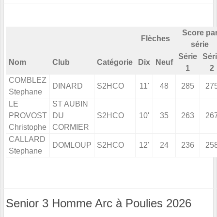
Score pa
Flèches
série
Série
Sér
Nom
Club
Catégorie
Dix
Neuf
1
2
COMBLEZ
DINARD
S2HCO
11'
48
285
27
Stephane
LE
ST AUBIN
PROVOST
DU
S2HCO
10'
35
263
26
Christophe
CORMIER
CALLARD
DOMLOUP
S2HCO
12'
24
236
25
Stephane
Senior 3 Homme Arc à Poulies 2026