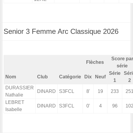
Senior 3 Femme Arc Classique 2026
Score pa
Flèches
série
Série
Sér
Nom
Club
Catégorie
Dix
Neuf
1
2
DURASSIER
DINARD
S3FCL
8'
19
233
25
Nathalie
LEBRET
DINARD
S3FCL
0'
4
96
10
Isabelle