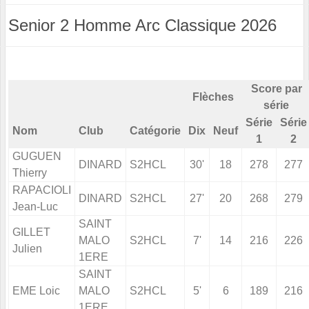
Senior 2 Homme Arc Classique 2026
Score par
Flèches
série
Série
Série
Nom
Club
Catégorie
Dix
Neuf
1
2
GUGUEN
DINARD
S2HCL
30'
18
278
277
Thierry
RAPACIOLI
DINARD
S2HCL
27'
20
268
279
Jean-Luc
SAINT
GILLET
MALO
S2HCL
7'
14
216
226
Julien
1ERE
SAINT
EME Loic
MALO
S2HCL
5'
6
189
216
1ERE