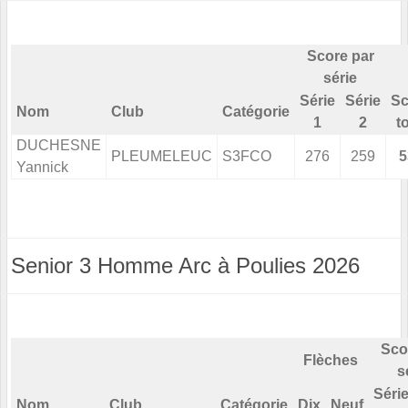
Score par
série
Série
Série
Sc
Nom
Club
Catégorie
1
2
t
DUCHESNE
PLEUMELEUC
S3FCO
276
259
5
Yannick
Senior 3 Homme Arc à Poulies 2026
Sco
Flèches
s
Séri
Nom
Club
Catégorie
Dix
Neuf