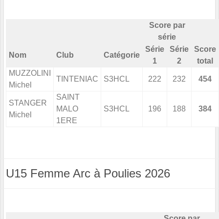
Score par
série
Série
Série
Score
Nom
Club
Catégorie
1
2
total
MUZZOLINI
TINTENIAC
S3HCL
222
232
454
Michel
SAINT
STANGER
MALO
S3HCL
196
188
384
Michel
1ERE
U15 Femme Arc à Poulies 2026
Score par