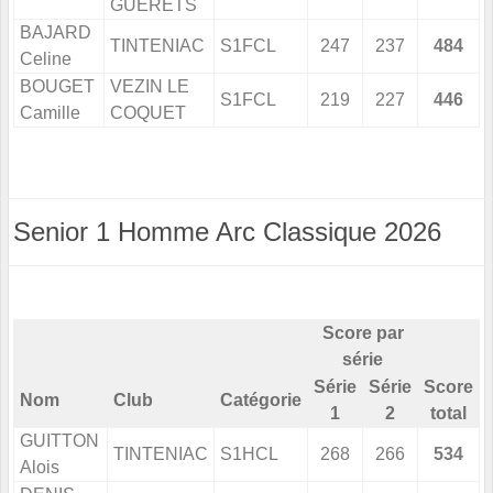
GUERETS
BAJARD
TINTENIAC
S1FCL
247
237
484
Celine
BOUGET
VEZIN LE
S1FCL
219
227
446
Camille
COQUET
Senior 1 Homme Arc Classique 2026
Score par
série
Série
Série
Score
Nom
Club
Catégorie
1
2
total
GUITTON
TINTENIAC
S1HCL
268
266
534
Alois