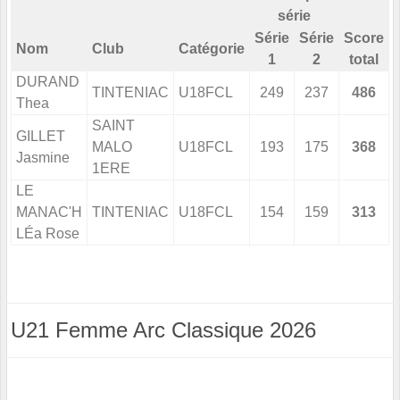
série
Série
Série
Score
Nom
Club
Catégorie
1
2
total
DURAND
TINTENIAC
U18FCL
249
237
486
Thea
SAINT
GILLET
MALO
U18FCL
193
175
368
Jasmine
1ERE
LE
MANAC'H
TINTENIAC
U18FCL
154
159
313
LÉa Rose
U21 Femme Arc Classique 2026