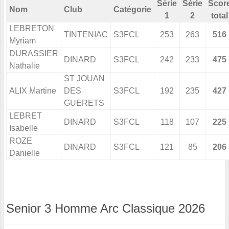
Série
Série
Scor
Nom
Club
Catégorie
1
2
total
LEBRETON
TINTENIAC
S3FCL
253
263
516
Myriam
DURASSIER
DINARD
S3FCL
242
233
475
Nathalie
ST JOUAN
ALIX Martine
DES
S3FCL
192
235
427
GUERETS
LEBRET
DINARD
S3FCL
118
107
225
Isabelle
ROZE
DINARD
S3FCL
121
85
206
Danielle
Senior 3 Homme Arc Classique 2026