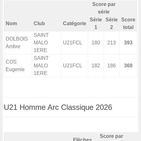
Score par
série
Série
Série
Score
Nom
Club
Catégorie
1
2
total
SAINT
DOLBOIS
MALO
U21FCL
180
213
393
Ambre
1ERE
SAINT
COS
MALO
U21FCL
182
186
368
Eugenie
1ERE
U21 Homme Arc Classique 2026
Score par
Flèches