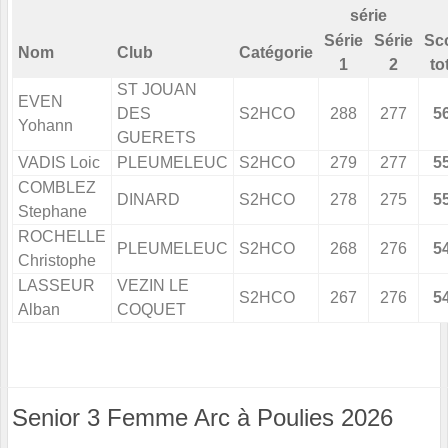
série
Série
Série
Sc
Nom
Club
Catégorie
1
2
to
ST JOUAN
EVEN
DES
S2HCO
288
277
5
Yohann
GUERETS
VADIS Loic
PLEUMELEUC
S2HCO
279
277
5
COMBLEZ
DINARD
S2HCO
278
275
5
Stephane
ROCHELLE
PLEUMELEUC
S2HCO
268
276
5
Christophe
LASSEUR
VEZIN LE
S2HCO
267
276
5
Alban
COQUET
Senior 3 Femme Arc à Poulies 2026