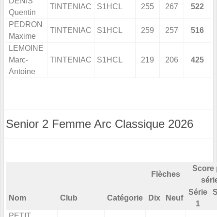
DENIS
TINTENIAC
S1HCL
255
267
522
Quentin
PEDRON
TINTENIAC
S1HCL
259
257
516
Maxime
LEMOINE
Marc-
TINTENIAC
S1HCL
219
206
425
Antoine
Senior 2 Femme Arc Classique 2026
Score 
Flèches
séri
Série
S
Nom
Club
Catégorie
Dix
Neuf
1
PETIT