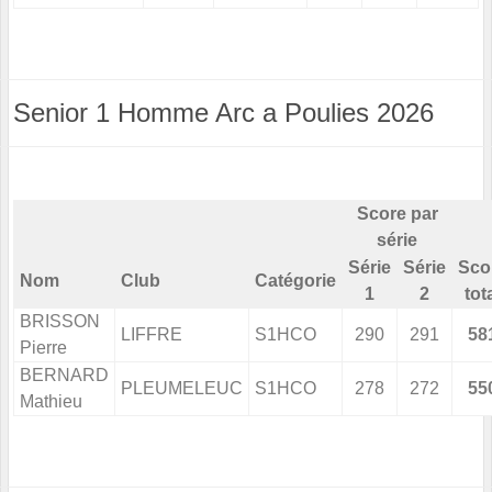
Senior 1 Homme Arc a Poulies 2026
Score par
série
Série
Série
Sco
Nom
Club
Catégorie
1
2
tot
BRISSON
LIFFRE
S1HCO
290
291
58
Pierre
BERNARD
PLEUMELEUC
S1HCO
278
272
55
Mathieu