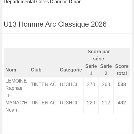
Departemental Cotes D'armor, Dinan
U13 Homme Arc Classique 2026
Score par
série
Série
Série
Score
Nom
Club
Catégorie
1
2
total
LEMOINE
TINTENIAC
U13HCL
270
268
538
Raphael
LE
MANAC'H
TINTENIAC
U13HCL
220
212
432
Noah