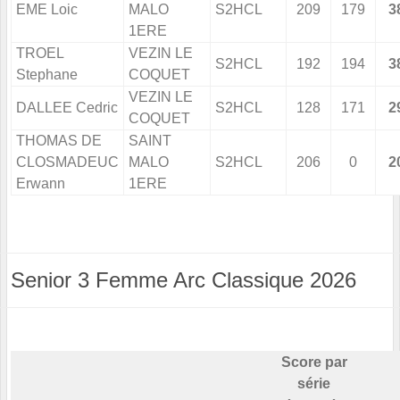
EME Loic
MALO
S2HCL
209
179
3
1ERE
TROEL
VEZIN LE
S2HCL
192
194
3
Stephane
COQUET
VEZIN LE
DALLEE Cedric
S2HCL
128
171
2
COQUET
THOMAS DE
SAINT
CLOSMADEUC
MALO
S2HCL
206
0
2
Erwann
1ERE
Senior 3 Femme Arc Classique 2026
Score par
série