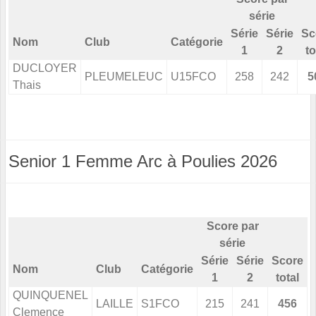
série
Série
Série
Sc
Nom
Club
Catégorie
1
2
to
DUCLOYER
PLEUMELEUC
U15FCO
258
242
5
Thais
Senior 1 Femme Arc à Poulies 2026
Score par
série
Série
Série
Score
Nom
Club
Catégorie
1
2
total
QUINQUENEL
LAILLE
S1FCO
215
241
456
Clemence