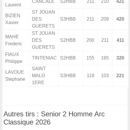
CANCALE
S2HBB
211
210
421
Laurent
ST JOUAN
BIZIEN
DES
S3HBB
211
209
420
Xavier
GUERETS
ST JOUAN
MAHE
DES
S2HBB
200
211
411
Frederic
GUERETS
FIAUX
TINTENIAC
S2HBB
155
165
320
Philippe
SAINT
LAVOUE
MALO
S3HBB
118
103
221
Stephane
1ERE
Autres tirs : Senior 2 Homme Arc
Classique 2026