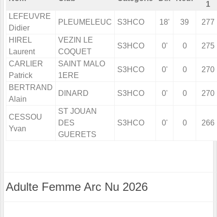
1
LEFEUVRE
PLEUMELEUC
S3HCO
18'
39
277
Didier
HIREL
VEZIN LE
S3HCO
0'
0
275
Laurent
COQUET
CARLIER
SAINT MALO
S3HCO
0'
0
270
Patrick
1ERE
BERTRAND
DINARD
S3HCO
0'
0
270
Alain
ST JOUAN
CESSOU
DES
S3HCO
0'
0
266
Yvan
GUERETS
Adulte Femme Arc Nu 2026