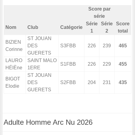
Score par
série
Série
Série
Score
Nom
Club
Catégorie
1
2
total
ST JOUAN
BIZIEN
DES
S3FBB
226
239
465
Corinne
GUERETS
LAURO
SAINT MALO
S1FBB
226
229
455
HÉlÈne
1ERE
ST JOUAN
BIGOT
DES
S2FBB
204
231
435
Elodie
GUERETS
Adulte Homme Arc Nu 2026