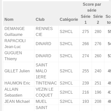
Score par
série
Série
Série
Sc
Nom
Club
Catégorie
1
2
to
DEMANGE
RENNES
S2HCL
275
280
5
Guillaume
CIE
RAPACIOLI
DINARD
S2HCL
266
276
5
Jean-Luc
GUGUEN
DINARD
S2HCL
274
260
5
Thierry
SAINT
GILLET Julien
MALO
S2HCL
255
240
4
1ERE
HAUMON Eric
TINTENIAC
S2HCL
239
251
4
ALLAIN
VEZIN LE
S2HCL
216
196
4
Sebastien
COQUET
JEAN Michael
MUEL
S2HCL
193
208
4
SAINT