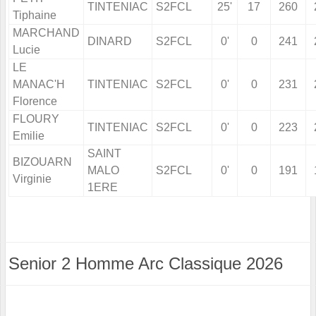
TINTENIAC
S2FCL
25'
17
260
Tiphaine
MARCHAND
DINARD
S2FCL
0'
0
241
Lucie
LE
MANAC'H
TINTENIAC
S2FCL
0'
0
231
Florence
FLOURY
TINTENIAC
S2FCL
0'
0
223
Emilie
SAINT
BIZOUARN
MALO
S2FCL
0'
0
191
Virginie
1ERE
Senior 2 Homme Arc Classique 2026