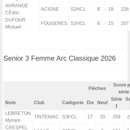
AVRANGE
ACIGNE
S2HCL
8'
19
226
CÉdric
DUFOUR
FOUGERES
S2HCL
6'
15
207
Mickael
Senior 3 Femme Arc Classique 2026
Score p
Flèches
série
Série
Sé
Nom
Club
Catégorie
Dix
Neuf
1
LEBRETON
TINTENIAC
S3FCL
17'
20
259
2
Myriam
CRESPEL