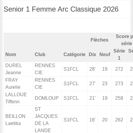
Senior 1 Femme Arc Classique 2026
Score p
Flèches
série
Série
Sé
Nom
Club
Catégorie
Dix
Neuf
1
DUREL
RENNES
S1FCL
28'
19
272
2
Jeanne
CIE
FRAY
RENNES
S1FCL
27'
23
273
2
Aurelie
CIE
LALLOUE
DOMLOUP
S1FCL
21'
19
258
2
Tiffenn
ST
BEILLON
JACQUES
S1FCL
16'
20
262
2
Laetitia
DE LA
LANDE