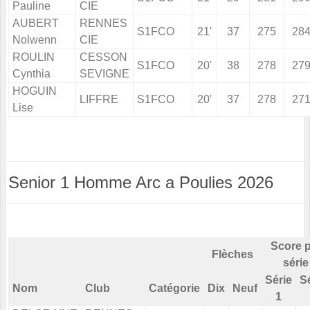
Pauline
CIE
AUBERT
RENNES
S1FCO
21'
37
275
28
Nolwenn
CIE
ROULIN
CESSON
S1FCO
20'
38
278
27
Cynthia
SEVIGNE
HOGUIN
LIFFRE
S1FCO
20'
37
278
27
Lise
Senior 1 Homme Arc a Poulies 2026
Score 
Flèches
série
Série
S
Nom
Club
Catégorie
Dix
Neuf
1