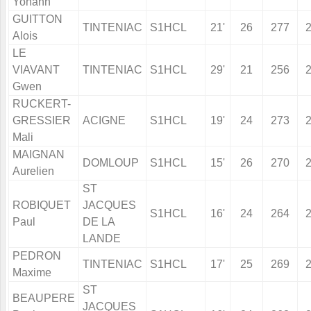
Yohann
GUITTON
TINTENIAC
S1HCL
21'
26
277
Alois
LE
VIAVANT
TINTENIAC
S1HCL
29'
21
256
Gwen
RUCKERT-
GRESSIER
ACIGNE
S1HCL
19'
24
273
Mali
MAIGNAN
DOMLOUP
S1HCL
15'
26
270
Aurelien
ST
ROBIQUET
JACQUES
S1HCL
16'
24
264
Paul
DE LA
LANDE
PEDRON
TINTENIAC
S1HCL
17'
25
269
Maxime
ST
BEAUPERE
JACQUES