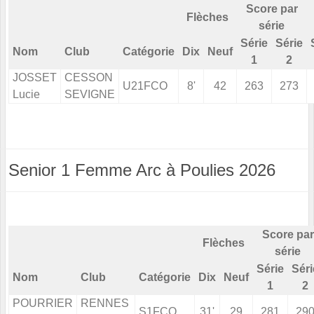
Score par
Flèches
série
Série
Série
Nom
Club
Catégorie
Dix
Neuf
1
2
JOSSET
CESSON
U21FCO
8'
42
263
273
Lucie
SEVIGNE
Senior 1 Femme Arc à Poulies 2026
Score par
Flèches
série
Série
Séri
Nom
Club
Catégorie
Dix
Neuf
1
2
POURRIER
RENNES
S1FCO
31'
29
281
29