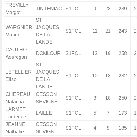
TREVILLY
TINTENIAC
S1FCL
9'
23
239
2
Margot
ST
WARGNIER
JACQUES
S1FCL
11'
21
243
2
Manon
DE LA
LANDE
GAUTHO
DOMLOUP
S1FCL
12'
19
258
2
Aouregan
ST
LETELLIER
JACQUES
S1FCL
10'
18
232
2
Elise
DE LA
LANDE
CHEREAU
CESSON
S1FCL
3'
18
250
2
Natacha
SEVIGNE
LARMET
LAILLE
S1FCL
5'
7
173
1
Laurence
JEANNE
CESSON
S1FCL
4'
8
185
1
Nathalie
SEVIGNE