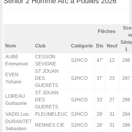
Senior 2 Homme Arc à Poulies 2026
Sco
Flèches
s
Série
Nom
Club
Catégorie
Dix
Neuf
1
AUBE
CESSON
S2HCO
47'
12
296
Emmanuel
SEVIGNE
ST JOUAN
EVEN
DES
S2HCO
37'
23
287
Yohann
GUERETS
ST JOUAN
LOREAU
DES
S2HCO
33'
27
286
Guillaume
GUERETS
VADIS Loic
PLEUMELEUC
S2HCO
29'
31
284
DURANTET
RENNES CIE
S2HCO
28'
31
286
Sebastien