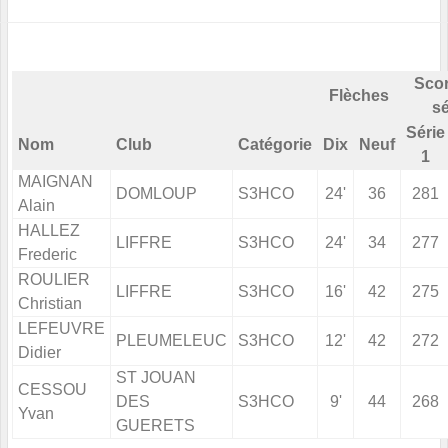
Scor
Flèches
sé
Série
Nom
Club
Catégorie
Dix
Neuf
1
MAIGNAN
DOMLOUP
S3HCO
24'
36
281
Alain
HALLEZ
LIFFRE
S3HCO
24'
34
277
Frederic
ROULIER
LIFFRE
S3HCO
16'
42
275
Christian
LEFEUVRE
PLEUMELEUC
S3HCO
12'
42
272
Didier
ST JOUAN
CESSOU
DES
S3HCO
9'
44
268
Yvan
GUERETS