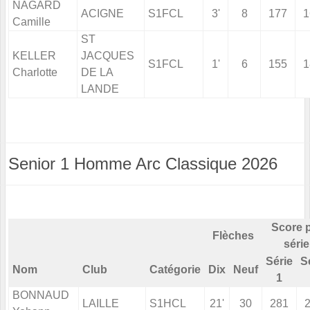
NAGARD
ACIGNE
S1FCL
3'
8
177
1
Camille
ST
KELLER
JACQUES
S1FCL
1'
6
155
1
Charlotte
DE LA
LANDE
Senior 1 Homme Arc Classique 2026
Score 
Flèches
série
Série
S
Nom
Club
Catégorie
Dix
Neuf
1
BONNAUD
LAILLE
S1HCL
21'
30
281