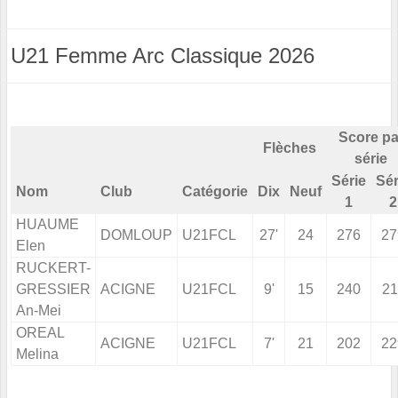
U21 Femme Arc Classique 2026
Score pa
Flèches
série
Série
Sér
Nom
Club
Catégorie
Dix
Neuf
1
2
HUAUME
DOMLOUP
U21FCL
27'
24
276
27
Elen
RUCKERT-
GRESSIER
ACIGNE
U21FCL
9'
15
240
21
An-Mei
OREAL
ACIGNE
U21FCL
7'
21
202
22
Melina