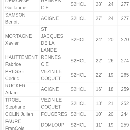
DEMANGE
RENNES
S2HCL
28'
24
277
Guillaume
CIE
SAMSON
ACIGNE
S2HCL
27'
24
277
Benoit
ST
MORTAGNE
JACQUES
S2HCL
24'
20
270
Xavier
DE LA
LANDE
HAUTTEMENT
RENNES
S2HCL
22'
26
274
Fabrice
CIE
PRESSE
VEZIN LE
S2HCL
22'
19
265
Cedric
COQUET
RUCKERT
ACIGNE
S2HCL
16'
18
259
Adam
TROEL
VEZIN LE
S2HCL
13'
21
252
Stephane
COQUET
COLIN Julien
FOUGERES
S2HCL
10'
20
244
FAURE
DOMLOUP
S2HCL
11'
19
259
FranÇois