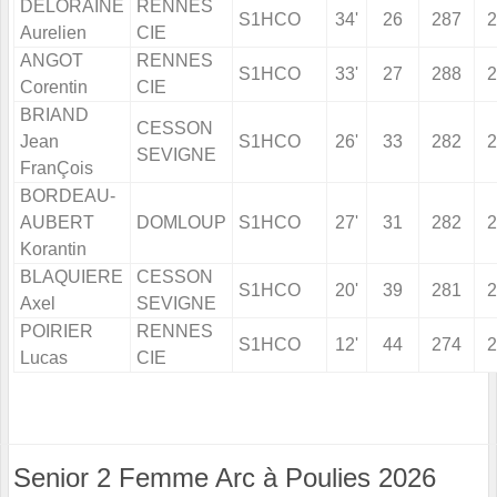
DELORAINE
RENNES
S1HCO
34'
26
287
2
Aurelien
CIE
ANGOT
RENNES
S1HCO
33'
27
288
2
Corentin
CIE
BRIAND
CESSON
Jean
S1HCO
26'
33
282
2
SEVIGNE
FranÇois
BORDEAU-
AUBERT
DOMLOUP
S1HCO
27'
31
282
2
Korantin
BLAQUIERE
CESSON
S1HCO
20'
39
281
2
Axel
SEVIGNE
POIRIER
RENNES
S1HCO
12'
44
274
2
Lucas
CIE
Senior 2 Femme Arc à Poulies 2026