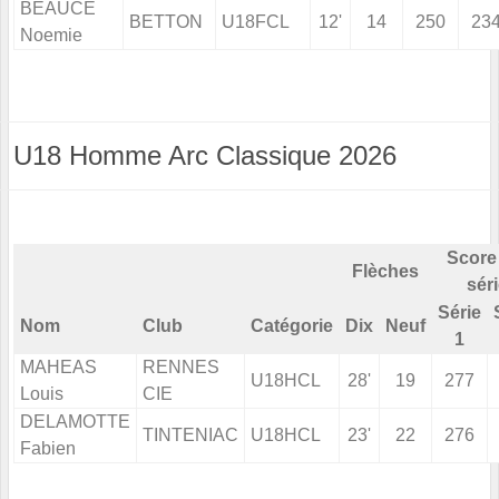
BEAUCE
BETTON
U18FCL
12'
14
250
23
Noemie
U18 Homme Arc Classique 2026
Score
Flèches
sér
Série
Nom
Club
Catégorie
Dix
Neuf
1
MAHEAS
RENNES
U18HCL
28'
19
277
Louis
CIE
DELAMOTTE
TINTENIAC
U18HCL
23'
22
276
Fabien