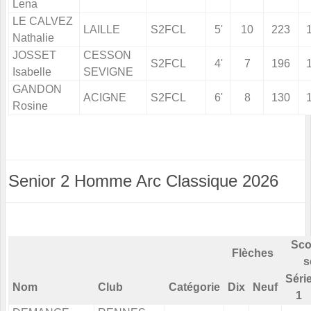
Lena
LE CALVEZ
LAILLE
S2FCL
5'
10
223
Nathalie
JOSSET
CESSON
S2FCL
4'
7
196
Isabelle
SEVIGNE
GANDON
ACIGNE
S2FCL
6'
8
130
Rosine
Senior 2 Homme Arc Classique 2026
Sco
Flèches
s
Séri
Nom
Club
Catégorie
Dix
Neuf
1