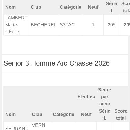
Série
Sco
Nom
Club
Catégorie
Neuf
1
tot
LAMBERT
Marie-
BECHEREL
S3FAC
1
205
20
CÉcile
Senior 3 Homme Arc Chasse 2026
Score
Flèches
par
série
Série
Score
Nom
Club
Catégorie
Neuf
1
total
VERN
SERRAND