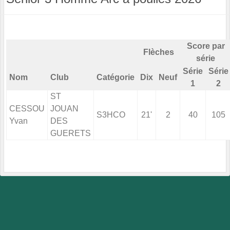
Score par
Flèches
série
Série
Série
Nom
Club
Catégorie
Dix
Neuf
1
2
ST
CESSOU
JOUAN
S3HCO
21'
2
40
105
Yvan
DES
GUERETS