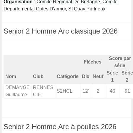
Organisation :
Comite Regional De Bretagne, Comite
Departemental Cotes D'armor, St Quay Portrieux
Senior 2 Homme Arc classique 2026
Score par
Flèches
série
Série
Série
Nom
Club
Catégorie
Dix
Neuf
1
2
DEMANGE
RENNES
S2HCL
12'
2
40
91
Guillaume
CIE
Senior 2 Homme Arc à poulies 2026