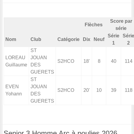
Score par
Flèches
série
Série
Séri
Nom
Club
Catégorie
Dix
Neuf
1
2
ST
LOREAU
JOUAN
S2HCO
18'
8
40
114
Guillaume
DES
GUERETS
ST
EVEN
JOUAN
S2HCO
20'
10
39
118
Yohann
DES
GUERETS
Senior 3 Homme Arc à poulies 2026