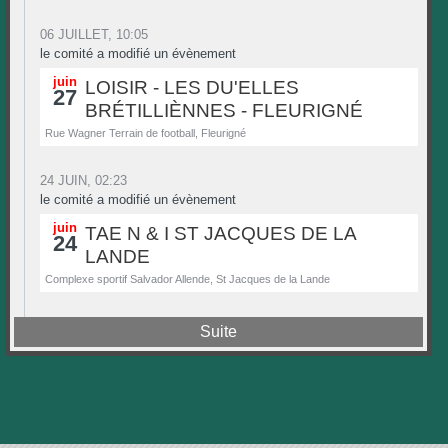
06 JUILLET, 10:05
le comité a modifié un évènement
juin
LOISIR - LES DU'ELLES
27
BRÉTILLIÈNNES - FLEURIGNÉ
Rue Wagner Terrain de football, Fleurigné
24 JUIN, 02:23
le comité a modifié un évènement
juin
TAE N & I ST JACQUES DE LA
24
LANDE
Complexe sportif Salvador Allende, St Jacques de la Lande
Suite