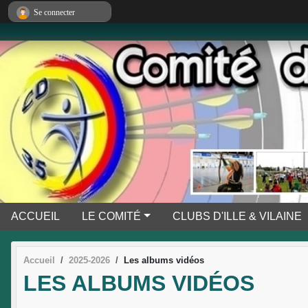
Panneau de gestion des cookies
Se connecter
ACCUEIL
LE COMITÉ
CLUBS D'ILLE & VILAINE
Accueil
2025-2026
Les albums vidéos
LES ALBUMS VIDÉOS