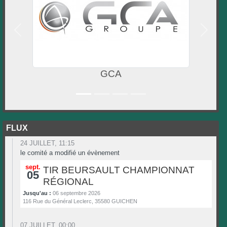
Précedent
Suivan
GCA
ARCHER
FLUX
24 JUILLET, 11:15
le comité a modifié un évènement
sept.
TIR BEURSAULT CHAMPIONNAT
05
RÉGIONAL
Jusqu'au :
06 septembre 2026
116 Rue du Général Leclerc, 35580 GUICHEN
07 JUILLET, 00:00