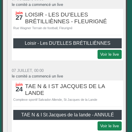
le comité a commencé un live
juin
LOISIR - LES DU'ELLES
27
BRÉTILLIÈNNES - FLEURIGNÉ
Rue Wagner Terrain de football, Fleurigné
Loisir - Les DU'ELLES BRÉTILLIÈNNES
Voir le live
07 JUILLET, 00:00
le comité a commencé un live
juin
TAE N & I ST JACQUES DE LA
24
LANDE
Complexe sportif Salvador Allende, St Jacques de la Lande
TAE N & I St Jacques de la lande - ANNULÉ
Voir le live