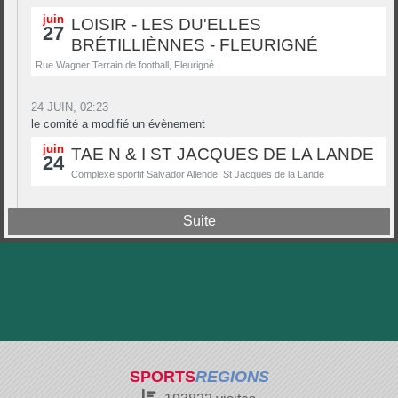
juin
LOISIR - LES DU'ELLES
27
BRÉTILLIÈNNES - FLEURIGNÉ
Rue Wagner Terrain de football, Fleurigné
24 JUIN, 02:23
le comité a modifié un évènement
juin
TAE N & I ST JACQUES DE LA LANDE
24
Complexe sportif Salvador Allende, St Jacques de la Lande
Suite
SPORTS
REGIONS