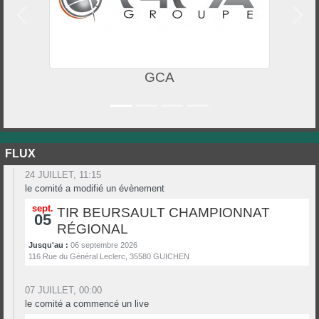
Précedent
Suiv
GCA
FLUX
24 JUILLET, 11:15
le comité a modifié un évènement
sept.
TIR BEURSAULT CHAMPIONNAT
05
RÉGIONAL
Jusqu'au :
06 septembre 2026
116 Rue du Général Leclerc, 35580 GUICHEN
07 JUILLET, 00:00
le comité a commencé un live