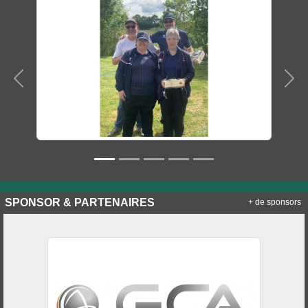
Précedent
Sui
SPONSOR & PARTENAIRES
+ de sponsors