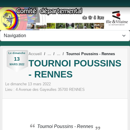
Panneau de gestion des cookies
Le
dimanche
Accueil
Tournoi Poussins - Rennes
13
TOURNOI POUSSINS
MARS
2022
- RENNES
Le
dimanche
13
mars
2022
Lieu :
4 Avenue des Gayeulles
35700
RENNES
Tournoi Poussins - Rennes