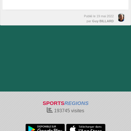
Publié le
19 mai 2022
par
Guy BILLARD
SPORTS
REGIONS
193745
visites