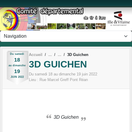
Panneau de gestion des cookies
Du
samedi
Accueil
3D Guichen
18
3D GUICHEN
au
dimanche
19
Du
samedi
18
au
dimanche
19
juin
2022
JUIN
2022
Lieu :
Rue Marcel Greff
Pont Réan
3D Guichen