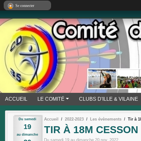
Panneau de gestion des cookies
Se connecter
ACCUEIL
LE COMITÉ
CLUBS D'ILLE & VILAINE
Accueil
2022-2023
Les évènements
Tir à 
Du
samedi
19
TIR À 18M CESSON
au
dimanche
Du
samedi
19
au
dimanche
20
nov.
2022