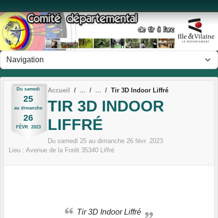
Panneau de gestion des cookies
Du
samedi
Accueil
Tir 3D Indoor Liffré
25
TIR 3D INDOOR
au
dimanche
26
LIFFRÉ
FÉVR.
2023
Du
samedi
25
au
dimanche
26
févr.
2023
Lieu :
Avenue de la Forêt
35340
Liffré
Tir 3D Indoor Liffré