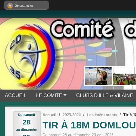
Panneau de gestion des cookies
Se connecter
ACCUEIL
LE COMITÉ
CLUBS D'ILLE & VILAINE
Accueil
2023-2024
Les évènements
Tir à 
Du
samedi
28
TIR À 18M DOMLO
au
dimanche
Du
samedi
28
au
dimanche
29
oct.
2023