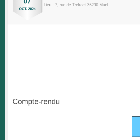
07
Lieu :
7, rue de Trekoet
35290
Muel
OCT.
2024
Compte-rendu