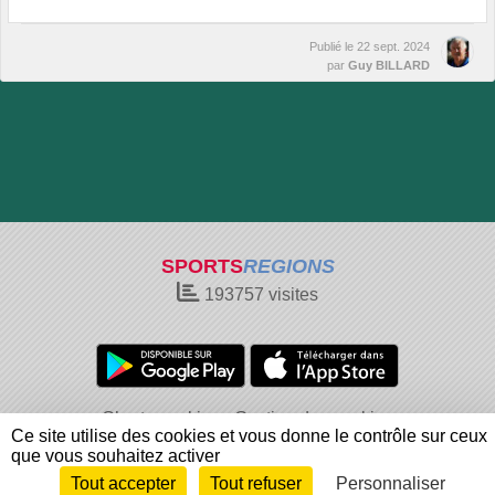
Publié le
22 sept. 2024
par
Guy BILLARD
SPORTS
REGIONS
193757
visites
Charte cookies
Gestion des cookies
Ce site utilise des cookies et vous donne le contrôle sur ceux
Informations légales
Signaler un contenu inapproprié
que vous souhaitez activer
Tout accepter
Tout refuser
Personnaliser
Envie de participer ?
Connexion