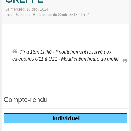
Le
mercredi
18
déc.
2024
Lieu :
Salle des Boulais rue du Stade
35132
Laillé
Tir à 18m Laillé - Prioritairement réservé aux
catégories U11 à U21 - Modification heure du greffe
Compte-rendu
Individuel