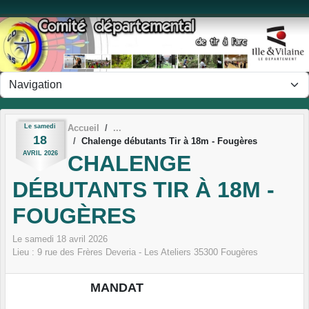
Panneau de gestion des cookies
Le
samedi
Accueil
18
Chalenge débutants Tir à 18m - Fougères
AVRIL
2026
CHALENGE
DÉBUTANTS TIR À 18M -
FOUGÈRES
Le
samedi
18
avril
2026
Lieu :
9 rue des Frères Deveria - Les Ateliers
35300
Fougères
MANDAT