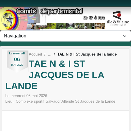
Panneau de gestion des cookies
Le
mercredi
Accueil
TAE N & I St Jacques de la lande
06
TAE N & I ST
MAI
2026
JACQUES DE LA
LANDE
Le
mercredi
06
mai
2026
Lieu :
Complexe sportif Salvador Allende
St Jacques de la Lande