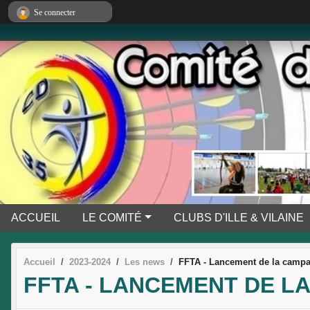
Panneau de gestion des cookies
Se connecter
ACCUEIL
LE COMITÉ
CLUBS D'ILLE & VILAINE
Accueil
2023-2024
Les news
FFTA - Lancement de la campag
FFTA - LANCEMENT DE L