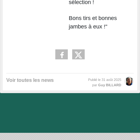
sélection !
Bons tirs et bonnes
jambes à eux !"
Voir toutes les news
Publié le
31 août 2025
par
Guy BILLARD